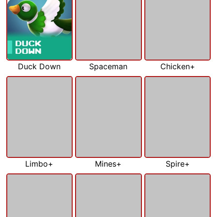
Duck Down
Spaceman
Chicken+
Limbo+
Mines+
Spire+