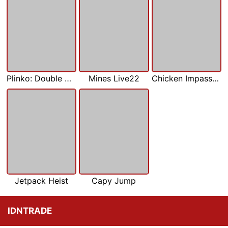
Plinko: Double Wheel Live22
Mines Live22
Chicken Impassable
Jetpack Heist
Capy Jump
IDNTRADE