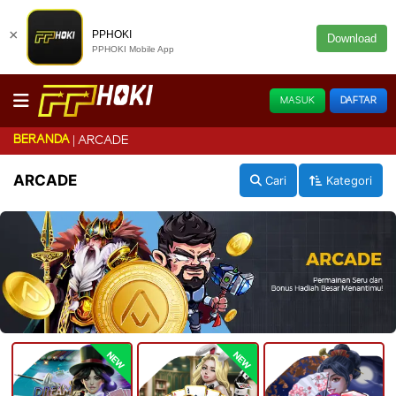
×
PPHOKI
Download
PPHOKI Mobile App
MASUK
DAFTAR
BERANDA
ARCADE
ARCADE
Cari
Kategori
NEW
NEW