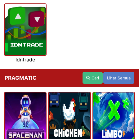
Idntrade
PRAGMATIC
Cari
Lihat Semua