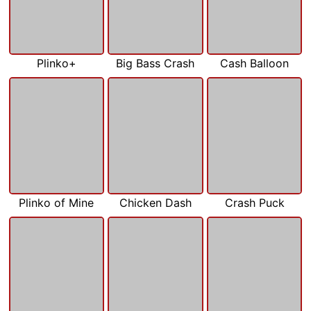
Plinko+
Big Bass Crash
Cash Balloon
Plinko of Mine
Chicken Dash
Crash Puck