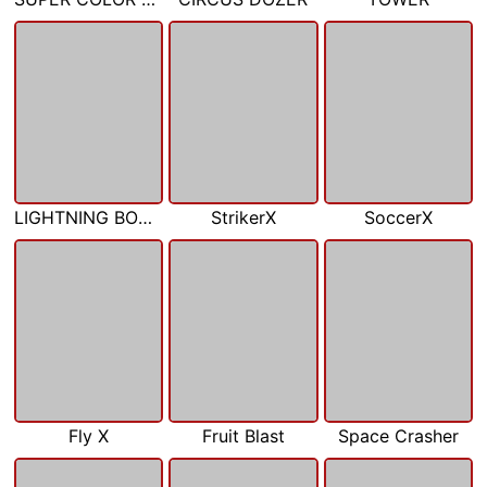
LIGHTNING BOMB
StrikerX
SoccerX
Fly X
Fruit Blast
Space Crasher