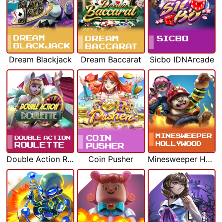
Dream Blackjack
Dream Baccarat
Sicbo IDNArcade
Double Action Roulette
Coin Pusher
Minesweeper Hollywood