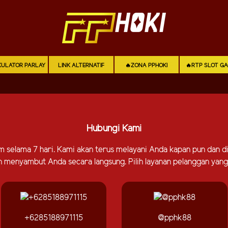
KULATOR PARLAY
LINK ALTERNATIF
🔥ZONA PPHOKI
🔥RTP SLOT G
Hubungi Kami
m selama 7 hari. Kami akan terus melayani Anda kapan pun dan 
 menyambut Anda secara langsung. Pilih layanan pelanggan yang
+6285188971115
@pphk88