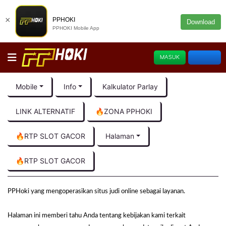
×
PPHOKI
Download
PPHOKI Mobile App
MASUK
DAFTAR
Mobile
Info
Kalkulator Parlay
LINK ALTERNATIF
🔥ZONA PPHOKI
🔥RTP SLOT GACOR
Halaman
🔥RTP SLOT GACOR
PPHoki yang mengoperasikan situs judi online sebagai layanan.
Halaman ini memberi tahu Anda tentang kebijakan kami terkait