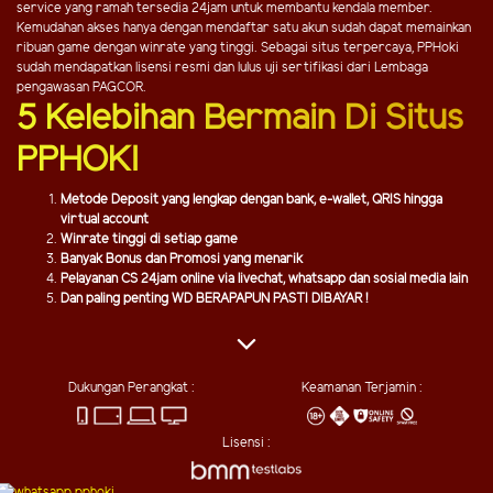
service yang ramah tersedia 24jam untuk membantu kendala member.
Kemudahan akses hanya dengan mendaftar satu akun sudah dapat memainkan
ribuan game dengan winrate yang tinggi. Sebagai situs terpercaya, PPHoki
sudah mendapatkan lisensi resmi dan lulus uji sertifikasi dari Lembaga
pengawasan PAGCOR.
5 Kelebihan Bermain Di Situs
PPHOKI
Metode Deposit yang lengkap dengan bank, e-wallet, QRIS hingga
virtual account
Winrate tinggi di setiap game
Banyak Bonus dan Promosi yang menarik
Pelayanan CS 24jam online via livechat, whatsapp dan sosial media lain
Dan paling penting WD BERAPAPUN PASTI DIBAYAR !
Dukungan Perangkat :
Keamanan Terjamin :
Lisensi :