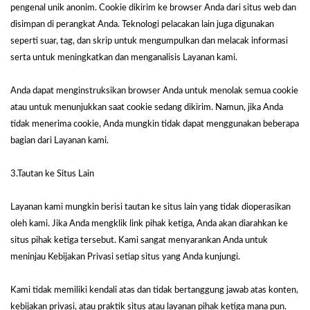
pengenal unik anonim. Cookie dikirim ke browser Anda dari situs web dan
disimpan di perangkat Anda. Teknologi pelacakan lain juga digunakan
seperti suar, tag, dan skrip untuk mengumpulkan dan melacak informasi
serta untuk meningkatkan dan menganalisis Layanan kami.
Anda dapat menginstruksikan browser Anda untuk menolak semua cookie
atau untuk menunjukkan saat cookie sedang dikirim. Namun, jika Anda
tidak menerima cookie, Anda mungkin tidak dapat menggunakan beberapa
bagian dari Layanan kami.
3.Tautan ke Situs Lain
Layanan kami mungkin berisi tautan ke situs lain yang tidak dioperasikan
oleh kami. Jika Anda mengklik link pihak ketiga, Anda akan diarahkan ke
situs pihak ketiga tersebut. Kami sangat menyarankan Anda untuk
meninjau Kebijakan Privasi setiap situs yang Anda kunjungi.
Kami tidak memiliki kendali atas dan tidak bertanggung jawab atas konten,
kebijakan privasi, atau praktik situs atau layanan pihak ketiga mana pun.