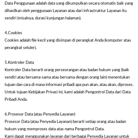
Data Penggunaan adalah data yang dikumpulkan secara otomatis baik yang
dihasilkan oleh penggunaan Layanan atau dari infrastruktur Layanan itu
sendiri (misalnya, durasi kunjungan halaman).
4.Cookies
Cookies adalah file kecil yang disimpan di perangkat Anda (komputer atau
perangkat seluler).
5.Kontroler Data
Kontroler Data berarti orang perseorangan atau badan hukum yang (baik
sendiri atau bersama-sama atau bersama dengan orang lain) menentukan
tujuan dan cara di mana informasi pribadi apa pun akan, atau akan, diproses.
Untuk tujuan Kebijakan Privasi ini, kami adalah Pengontrol Data dari Data
Pribadi Anda.
6.Prosesor Data (atau Penyedia Layanan)
Prosesor Data (atau Penyedia Layanan) berarti setiap orang atau badan
hukum yang memproses data atas nama Pengontrol Data.
Kami dapat menggunakan layanan dari berbagai Penyedia Layanan untuk