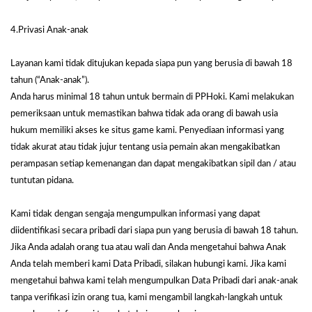
4.Privasi Anak-anak
Layanan kami tidak ditujukan kepada siapa pun yang berusia di bawah 18
tahun (“Anak-anak”).
Anda harus minimal 18 tahun untuk bermain di PPHoki. Kami melakukan
pemeriksaan untuk memastikan bahwa tidak ada orang di bawah usia
hukum memiliki akses ke situs game kami. Penyediaan informasi yang
tidak akurat atau tidak jujur tentang usia pemain akan mengakibatkan
perampasan setiap kemenangan dan dapat mengakibatkan sipil dan / atau
tuntutan pidana.
Kami tidak dengan sengaja mengumpulkan informasi yang dapat
diidentifikasi secara pribadi dari siapa pun yang berusia di bawah 18 tahun.
Jika Anda adalah orang tua atau wali dan Anda mengetahui bahwa Anak
Anda telah memberi kami Data Pribadi, silakan hubungi kami. Jika kami
mengetahui bahwa kami telah mengumpulkan Data Pribadi dari anak-anak
tanpa verifikasi izin orang tua, kami mengambil langkah-langkah untuk