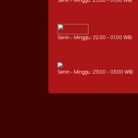
Senin - Minggu : 23:00 - 01:00 WIB
Senin - Minggu : 22.00 - 01.00 WIB
Senin - Minggu : 23:00 - 03:00 WIB